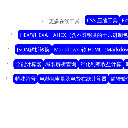
CSS 压缩工具
E
更多在线工具：
HEX转HEXA、AHEX（含不透明度的十六进制
JSON解析转换
Markdown 转 HTML（Markd
全能计算器
域名解析查询
年化利率收益计算
特殊符号
电器耗电量及电费在线计算器
简转繁