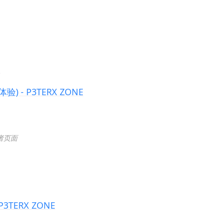
!
- P3TERX ZONE
发者页面
3TERX ZONE