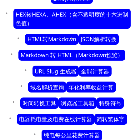
HEX转HEXA、AHEX（含不透明度的十六进制
色值）
HTML转Markdown
JSON解析转换
Markdown 转 HTML（Markdown预览）
URL Slug 生成器
全能计算器
域名解析查询
年化利率收益计算
时间转换工具
浏览器工具箱
特殊符号
电器耗电量及电费在线计算器
简转繁体字
纯电每公里花费计算器