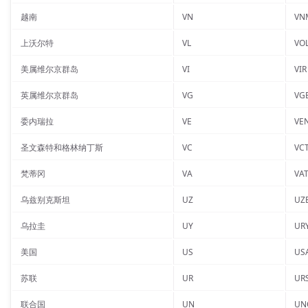
越南
VN
VN
上沃尔特
VL
VO
美属维尔京群岛
VI
VIR
英属维尔京群岛
VG
VG
委内瑞拉
VE
VE
圣文森特和格林纳丁斯
VC
VC
梵蒂冈
VA
VA
乌兹别克斯坦
UZ
UZ
乌拉圭
UY
UR
美国
US
US
苏联
UR
UR
联合国
UN
UN