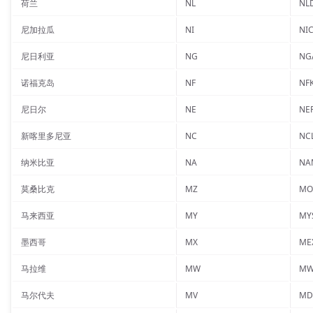
荷兰
NL
NL
尼加拉瓜
NI
NI
尼日利亚
NG
NG
诺福克岛
NF
NF
尼日尔
NE
NE
新喀里多尼亚
NC
NC
纳米比亚
NA
NA
莫桑比克
MZ
MO
马来西亚
MY
MY
墨西哥
MX
ME
马拉维
MW
MW
马尔代夫
MV
MD