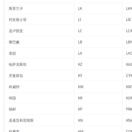
斯里兰卡
LK
LK
列支敦士登
LI
LIE
圣卢西亚
LC
LC
黎巴嫩
LB
LB
老挝
LA
LA
哈萨克斯坦
KZ
KA
开曼群岛
KY
CY
科威特
KW
KW
韩国
KR
KO
朝鲜
KP
PR
圣基茨和尼维斯
KN
KN
科摩罗
KM
CO