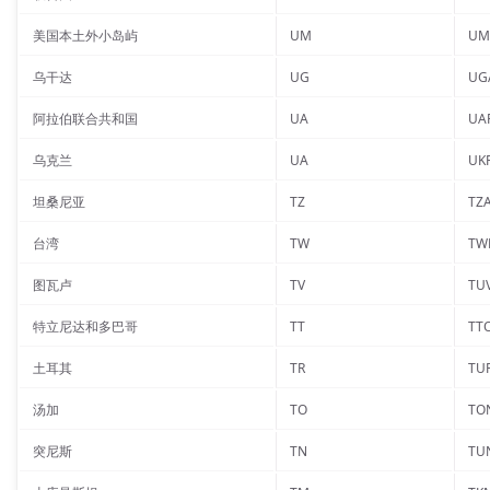
美国本土外小岛屿
UM
UM
乌干达
UG
UG
阿拉伯联合共和国
UA
UA
乌克兰
UA
UK
坦桑尼亚
TZ
TZ
台湾
TW
TW
图瓦卢
TV
TU
特立尼达和多巴哥
TT
TT
土耳其
TR
TU
汤加
TO
TO
突尼斯
TN
TU