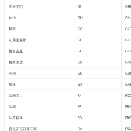
直布罗陀
GI
GI
加纳
GH
GH
根西
GG
GG
法属圭亚那
GF
GU
格鲁吉亚
GE
GE
格林纳达
GD
GR
英国
GB
GB
加蓬
GA
GA
法国本土
FX
FXX
法国
FR
FR
法罗群岛
FO
FR
密克罗尼西亚联邦
FM
FS