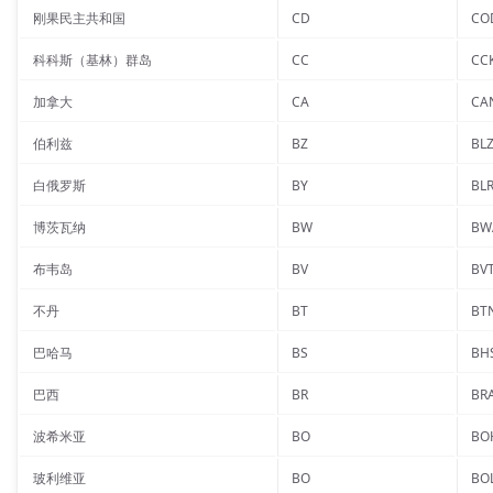
刚果民主共和国
CD
CO
科科斯（基林）群岛
CC
CC
加拿大
CA
CA
伯利兹
BZ
BL
白俄罗斯
BY
BL
博茨瓦纳
BW
BW
布韦岛
BV
BV
不丹
BT
BT
巴哈马
BS
BH
巴西
BR
BR
波希米亚
BO
BO
玻利维亚
BO
BO