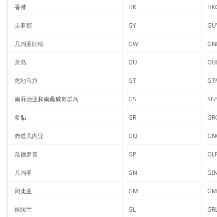
香港
HK
HK
圭亚那
GY
GU
几内亚比绍
GW
GN
关岛
GU
GU
危地马拉
GT
GT
南乔治亚和南桑威奇群岛
GS
SG
希腊
GR
GR
赤道几内亚
GQ
GN
瓜德罗普
GP
GL
几内亚
GN
GI
冈比亚
GM
GM
格陵兰
GL
GR