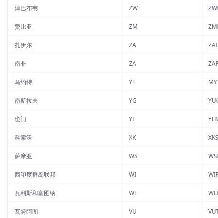
津巴布韦
ZW
ZW
赞比亚
ZM
ZM
扎伊尔
ZA
ZAI
南非
ZA
ZA
马约特
YT
MY
南斯拉夫
YG
YU
也门
YE
YE
科索沃
XK
XK
萨摩亚
WS
WS
西印度群岛联邦
WI
WI
瓦利斯和富图纳
WF
WL
瓦努阿图
VU
VU