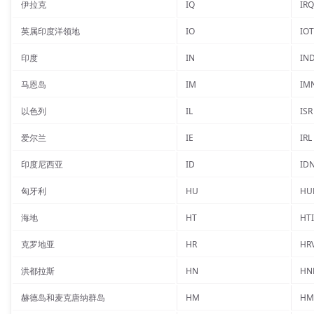
伊拉克
IQ
IRQ
英属印度洋领地
IO
IOT
印度
IN
IN
马恩岛
IM
IM
以色列
IL
ISR
爱尔兰
IE
IRL
印度尼西亚
ID
ID
匈牙利
HU
HU
海地
HT
HTI
克罗地亚
HR
HR
洪都拉斯
HN
HN
赫德岛和麦克唐纳群岛
HM
HM