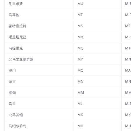
毛里求斯
MU
MU
马耳他
MT
ML
蒙特塞拉特
MS
MS
毛里塔尼亚
MR
MR
马提尼克
MQ
MT
北马里亚纳群岛
MP
MN
澳门
MO
MA
蒙古
MN
MN
缅甸
MM
MM
马里
ML
ML
北马其顿
MK
MK
马绍尔群岛
MH
MH