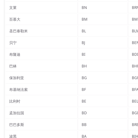
文莱
BN
BR
百慕大
BM
BM
圣巴泰勒米
BL
BL
贝宁
BJ
BE
布隆迪
BI
BD
巴林
BH
BH
保加利亚
BG
BG
布基纳法索
BF
BF
比利时
BE
BE
孟加拉国
BD
BG
巴巴多斯
BB
BR
波黑
BA
BI