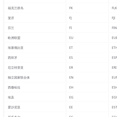
福克兰群岛
FK
FLK
斐济
FJ
FJI
芬兰
FI
FIN
欧洲联盟
EU
EU
埃塞俄比亚
ET
ET
西班牙
ES
ES
厄立特里亚
ER
ERI
独立国家联合体
EN
EU
西撒哈拉
EH
ES
埃及
EG
EG
爱沙尼亚
EE
ES