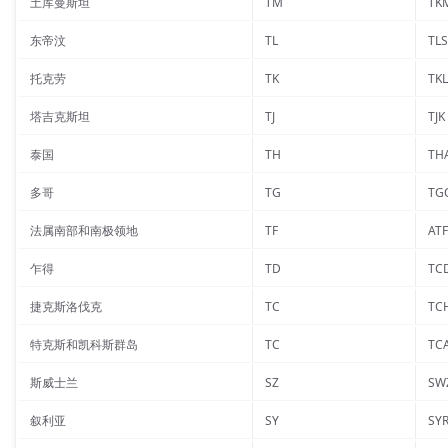
土库曼斯坦
TM
TK
东帝汶
TL
TLS
托克劳
TK
TKL
塔吉克斯坦
TJ
TJK
泰国
TH
TH
多哥
TG
TG
法属南部和南极领地
TF
ATF
乍得
TD
TC
捷克斯洛伐克
TC
TC
特克斯和凯科斯群岛
TC
TC
斯威士兰
SZ
SW
叙利亚
SY
SY