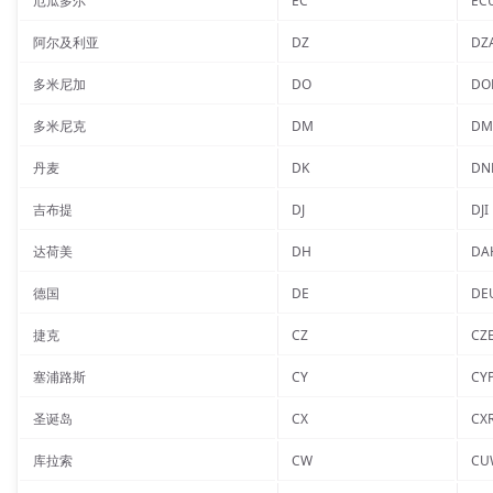
厄瓜多尔
EC
EC
阿尔及利亚
DZ
DZ
多米尼加
DO
DO
多米尼克
DM
DM
丹麦
DK
DN
吉布提
DJ
DJI
达荷美
DH
DA
德国
DE
DE
捷克
CZ
CZ
塞浦路斯
CY
CY
圣诞岛
CX
CX
库拉索
CW
CU