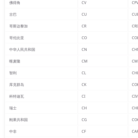
佛得角
CV
CP
古巴
CU
CU
哥斯达黎加
CR
CRI
哥伦比亚
CO
CO
中华人民共和国
CN
CH
喀麦隆
CM
CM
智利
CL
CH
库克群岛
CK
CO
科特迪瓦
CI
CIV
瑞士
CH
CH
刚果共和国
CG
CO
中非
CF
CA