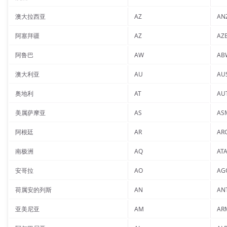
澳大拉西亚
AZ
AN
阿塞拜疆
AZ
AZ
阿鲁巴
AW
AB
澳大利亚
AU
AU
奥地利
AT
AU
美属萨摩亚
AS
AS
阿根廷
AR
AR
南极洲
AQ
AT
安哥拉
AO
AG
荷属安的列斯
AN
AN
亚美尼亚
AM
AR