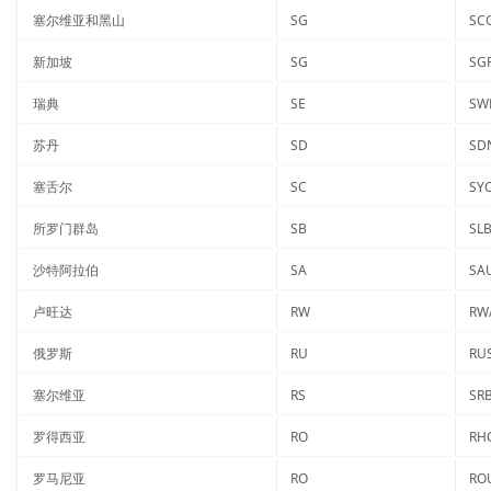
塞尔维亚和黑山
SG
SC
新加坡
SG
SG
瑞典
SE
SW
苏丹
SD
SD
塞舌尔
SC
SY
所罗门群岛
SB
SL
沙特阿拉伯
SA
SA
卢旺达
RW
RW
俄罗斯
RU
RU
塞尔维亚
RS
SR
罗得西亚
RO
RH
罗马尼亚
RO
RO