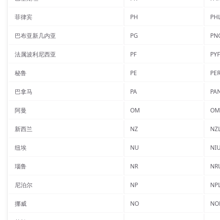
菲律宾
PH
PH
巴布亚新几内亚
PG
PN
法属波利尼西亚
PF
PYF
秘鲁
PE
PE
巴拿马
PA
PA
阿曼
OM
OM
新西兰
NZ
NZ
纽埃
NU
NI
瑙鲁
NR
NR
尼泊尔
NP
NP
挪威
NO
NO