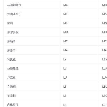
马达加斯加
MG
MD
法属圣马丁
MF
MA
黑山
ME
MN
摩尔多瓦
MD
MD
摩纳哥
MC
MC
摩洛哥
MA
MA
利比亚
LY
LB
拉脱维亚
LV
LV
卢森堡
LU
LU
立陶宛
LT
LT
莱索托
LS
LS
利比里亚
LR
LB