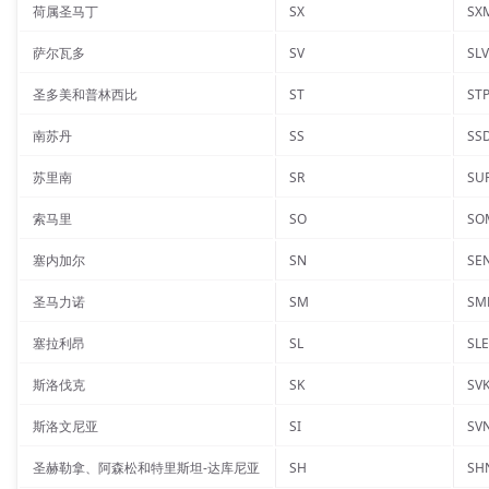
荷属圣马丁
SX
SX
萨尔瓦多
SV
SLV
圣多美和普林西比
ST
ST
南苏丹
SS
SS
苏里南
SR
SU
索马里
SO
SO
塞内加尔
SN
SE
圣马力诺
SM
SM
塞拉利昂
SL
SLE
斯洛伐克
SK
SV
斯洛文尼亚
SI
SV
圣赫勒拿、阿森松和特里斯坦-达库尼亚
SH
SH