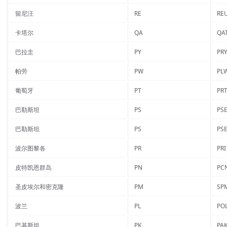
留尼汪
RE
RE
卡塔尔
QA
QA
巴拉圭
PY
PR
帕劳
PW
PL
葡萄牙
PT
PR
巴勒斯坦
PS
PS
巴勒斯坦
PS
PS
波尔图黎各
PR
PRI
皮特凯恩群岛
PN
PC
圣皮埃尔和密克隆
PM
SP
波兰
PL
PO
巴基斯坦
PK
PA