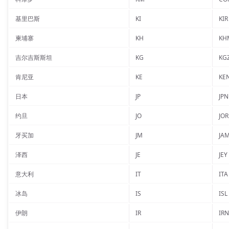
基里巴斯
KI
KIR
柬埔寨
KH
KH
吉尔吉斯斯坦
KG
KG
肯尼亚
KE
KE
日本
JP
JPN
约旦
JO
JOR
牙买加
JM
JA
泽西
JE
JEY
意大利
IT
ITA
冰岛
IS
ISL
伊朗
IR
IRN