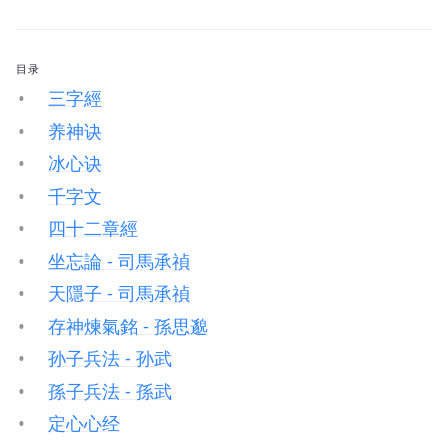
目录
三字經
养神诀
冰心诀
千字文
四十二章經
坐忘論 - 司馬承禎
天隱子 - 司馬承禎
存神煉氣銘 - 孫思邈
孙子兵法 - 孙武
孫子兵法 - 孫武
定心心经