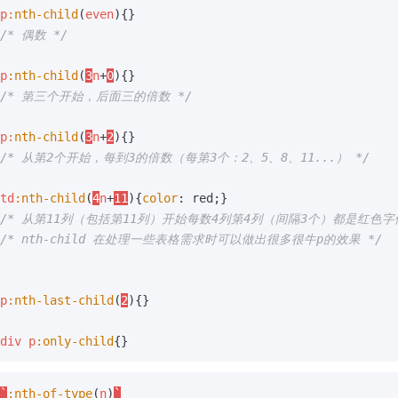
p
:nth-child
(
even
)
{}
/* 偶数 */
p
:nth-child
(
3
n
+
0
)
{}
/* 第三个开始，后面三的倍数 */
p
:nth-child
(
3
n
+
2
)
{}
/* 从第2个开始，每到3的倍数（每第3个：2、5、8、11...） */
td
:nth-child
(
4
n
+
11
)
{
color
:
red
;}
/* 从第11列（包括第11列）开始每数4列第4列（间隔3个）都是红色字体
/* nth-child 在处理一些表格需求时可以做出很多很牛p的效果 */
p
:nth-last-child
(
2
)
{}
div
p
:only-child
{}
`
:nth-of-type
(
n
)
`