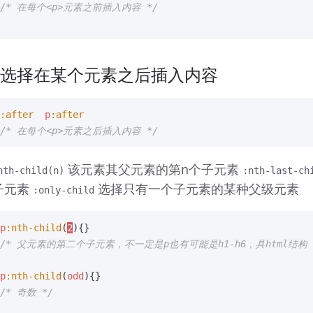
/* 在每个<p>元素之前插入内容 */
 选择在某个元素之后插入内容
:after
p
:after
/* 在每个<p>元素之后插入内容 */
 该元素其父元素的第n个子元素 
nth-child(n)
:nth-last-ch
子元素 
 选择只有一个子元素的某种父级元素
:only-child
p
:nth-child
(
2
)
{}
/* 父元素的第二个子元素，不一定是p也有可能是h1-h6，具html结构 
p
:nth-child
(
odd
)
{}
/* 奇数 */