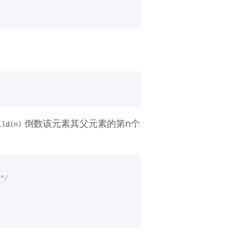
 倒数该元素其父元素的第n个
ild(n)
*/